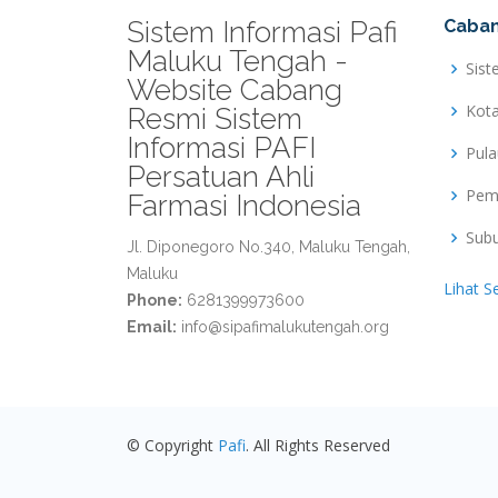
Sistem Informasi Pafi
Caban
Maluku Tengah -
Sist
Website Cabang
Kot
Resmi Sistem
Informasi PAFI
Pul
Persatuan Ahli
Pem
Farmasi Indonesia
Sub
Jl. Diponegoro No.340, Maluku Tengah,
Maluku
Lihat S
Phone:
6281399973600
Email:
info@sipafimalukutengah.org
© Copyright
Pafi
. All Rights Reserved