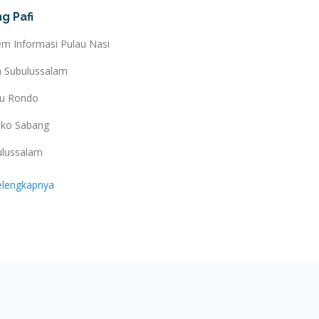
g Pafi
em Informasi Pulau Nasi
a Subulussalam
au Rondo
ko Sabang
ulussalam
elengkapnya